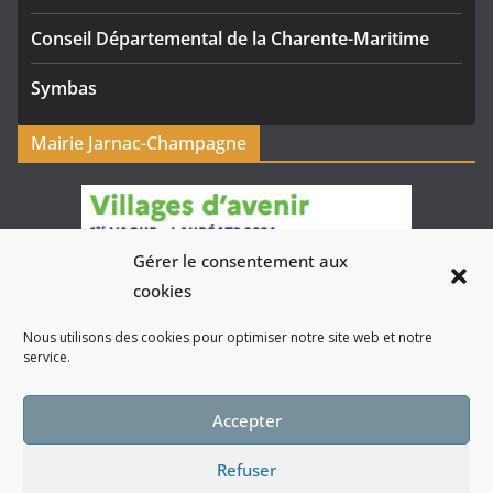
Conseil Départemental de la Charente-Maritime
Symbas
Mairie Jarnac-Champagne
Gérer le consentement aux
cookies
Nous utilisons des cookies pour optimiser notre site web et notre
service.
Accepter
Refuser
Copyright © 2026
Bienvenue à Jarnac-Champagne
. Tous droits